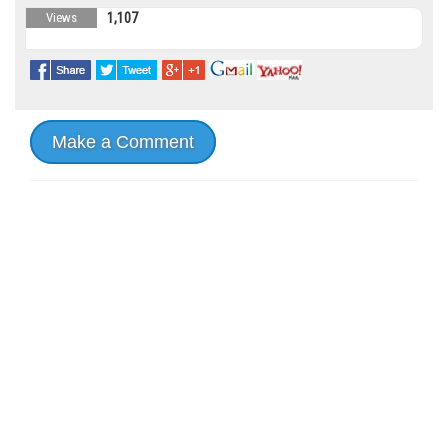
Views
1,107
Make a Comment