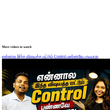
More vidoes to watch
என்னால இந்த விஷயத்த மட்டும் Control பண்ணவே முடியாது