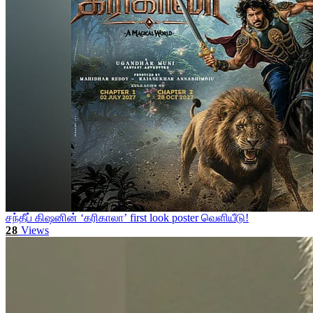
சந்தீப் கிஷனின் ‘கரிகாலா’ first look poster வெளியீடு!
28
Views