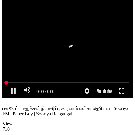
பல வேட்பு மனுக்கள் நிராகரிப்பு காரணம் என்ன தெரியுமா | Sooriyan
FM | Paper Boy | Sooriya Raagangal
Views
710