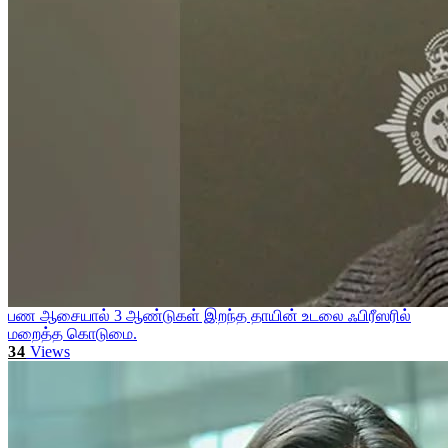
பண ஆசையால் 3 ஆண்டுகள் இறந்த தாயின் உடலை ஃபிரீஸரில்
மறைத்த கொடுமை.
34
Views