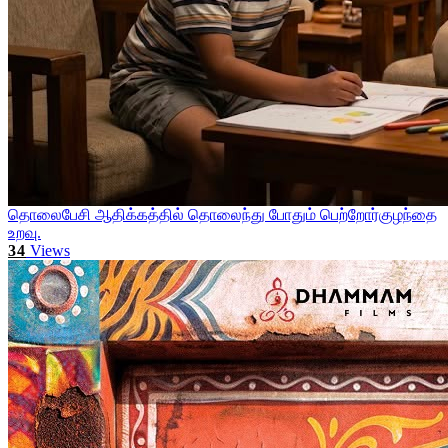
தொலைபேசி ஆதிக்கத்தில் தொலைந்து போதும் பெற்றோர்குழந்தை
உறவு.
34
Views