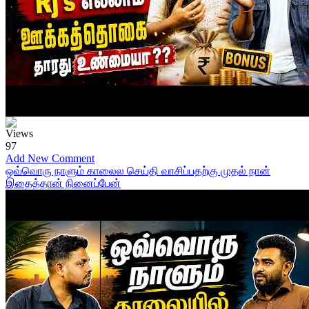
Views
97
Add New Comment
ஒவ்வொரு நாளும் காலைல செய்தி வாசிப்பதற்கு முதல் நான்
இதைத்தான் நினைப்பேன்