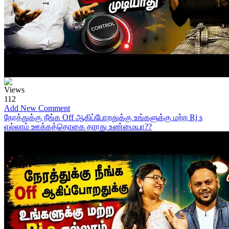
Views
112
Add New Comment
நேரத்துக்கு நீங்க Off ஆகிப்போறதுக்கு உங்களுக்கு மற்ற Rj s
எல்லாம் ஊக்கத்தொகை தாரது உண்மையா??