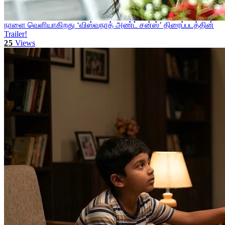
நாளை வெளியாகிறது ‘விஸ்வநாத் அண்ட் சன்ஸ்’ திரைப்படத்தின்
Trailer!
25
Views