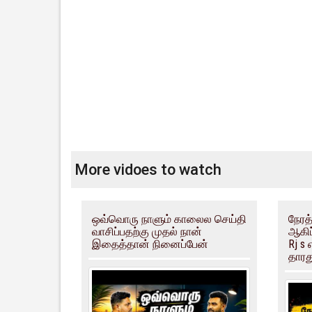
More vidoes to watch
ஒவ்வொரு நாளும் காலைல செய்தி
நேரத்
வாசிப்பதற்கு முதல் நான்
ஆகிப
இதைத்தான் நினைப்பேன்
Rj s
தார