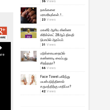
36
Views
நகங்களை
பராமரியுங்கள்..!...
23
Views
மகளிர் ஆசிய கிண்ண
கிரிக்கெட் 28ஆம் திகதி
டுபாயில் ஆரம்பம்.
31
Views
படுக்கையறையில்
கண்ணாடி வைப்பது
சிறந்ததா?
66
Views
Face Towel பகிர்ந்து
பயன்படுத்தினால்
சருமத்திற்கு பாதிப்பா?
42
Views