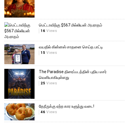
மெட்டாவிற்கு $567 மில்லியன் அபராதம்
16
Views
வயதில் கின்னஸ் சாதனை செய்த பாட்டி
15
Views
The Paradise திரைப்படத்தின் புதிய டீசர்
வெளியாகியுள்ளது
25
Views
தேநீருக்கு ஏற்ற கார உளுந்து வடை!
46
Views